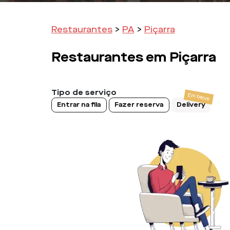
Restaurantes
>
PA
>
Piçarra
Restaurantes em
Piçarra
Tipo de serviço
Entrar na fila
Fazer reserva
Delivery