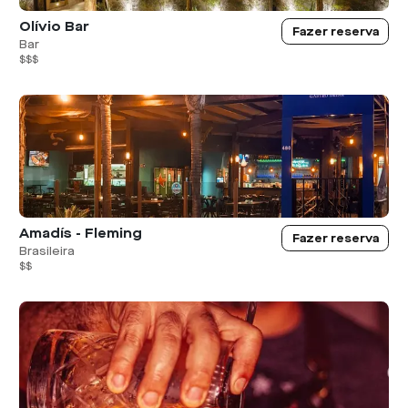
Olívio Bar
Fazer reserva
Bar
$$$
Amadís - Fleming
Fazer reserva
Brasileira
$$