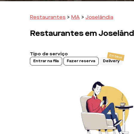
Restaurantes
>
MA
>
Joselândia
Restaurantes em
Joselând
Tipo de serviço
Entrar na fila
Fazer reserva
Delivery