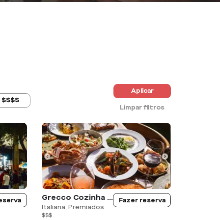
Aplicar
$$$$
Limpar filtros
Grecco Cozinha Rústica - Jundiai
eserva
Fazer reserva
Italiana, Premiados
$$$