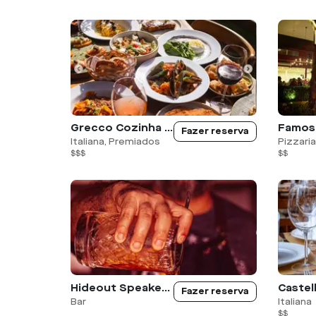
Grecco Cozinha Rústica - Atibaia
Famos
Fazer reserva
Italiana, Premiados
Pizzaria
$$$
$$
Hideout Speakeasy
Fazer reserva
Bar
Italiana
$$