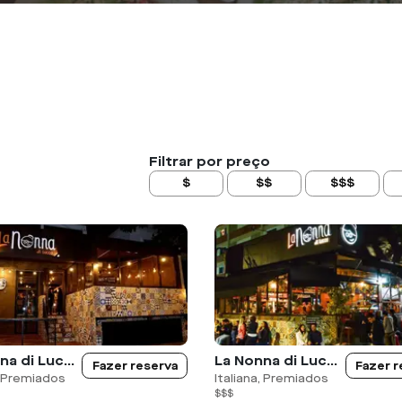
Filtrar por preço
$
$$
$$$
La Nonna di Lucca - Pinheiros
La Nonna di Lucca - Moema
Fazer reserva
Fazer r
, Premiados
Italiana, Premiados
$$$