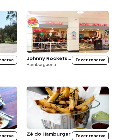
Johnny Rockets West Plaza
eserva
Fazer reserva
Hamburgueria
Zé do Hamburger
eserva
Fazer reserva