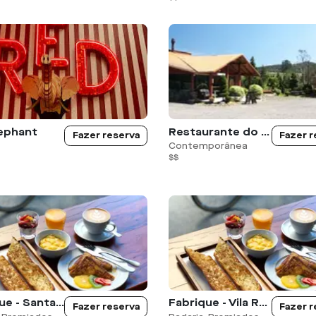
ephant
Restaurante do Monge
Fazer reserva
Fazer r
Contemporânea
$$
Fabrique - Santa Cecilia
Fabrique - Vila Romana
Fazer reserva
Fazer r