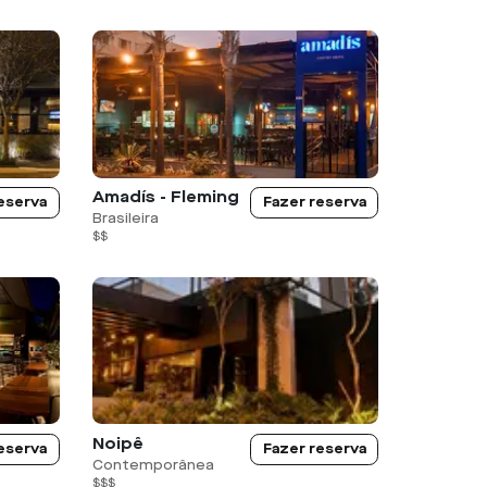
Amadís - Fleming
eserva
Fazer reserva
Brasileira
$$
Noipê
eserva
Fazer reserva
Contemporânea
$$$