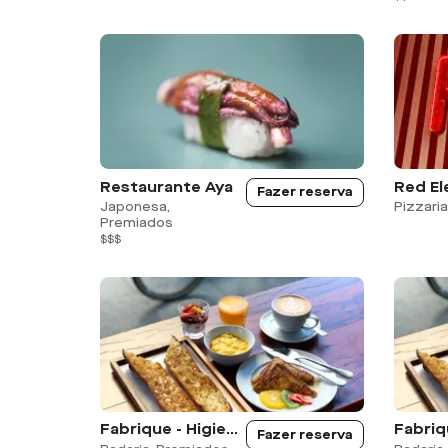
Restaurante Aya
Red El
Fazer reserva
Japonesa,
Pizzaria
Premiados
$$$
Fabrique - Higienópolis
Fazer reserva