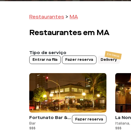
Restaurantes
>
MA
Restaurantes em
MA
Tipo de serviço
Entrar na fila
Fazer reserva
Delivery
Fortunato Bar & Gastronomia
Fazer reserva
Bar
Italiana
$$$
$$$