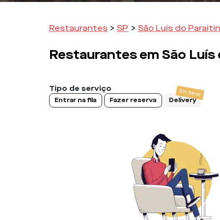
Restaurantes
>
SP
>
São Luís do Paraiti
Restaurantes em
São Luís 
Tipo de serviço
Entrar na fila
Fazer reserva
Delivery