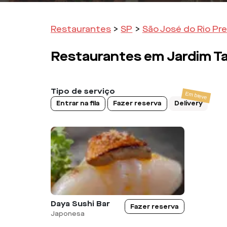
Restaurantes
>
SP
>
São José do Rio Pr
Restaurantes em
Jardim Ta
Tipo de serviço
Entrar na fila
Fazer reserva
Delivery
Daya Sushi Bar
Fazer reserva
Japonesa