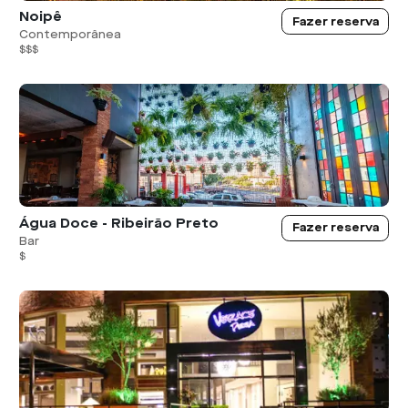
Noipê
Fazer reserva
Contemporânea
$$$
Água Doce - Ribeirão Preto
Fazer reserva
Bar
$