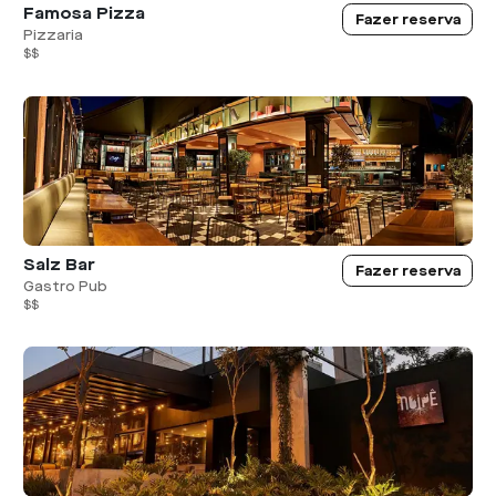
Famosa Pizza
Fazer reserva
Pizzaria
$$
Salz Bar
Fazer reserva
Gastro Pub
$$