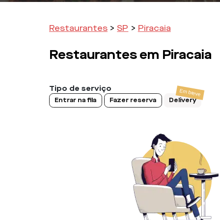
Restaurantes
>
SP
>
Piracaia
Restaurantes em
Piracaia
Tipo de serviço
Entrar na fila
Fazer reserva
Delivery