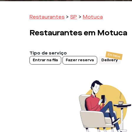
Restaurantes
>
SP
>
Motuca
Restaurantes em
Motuca
Tipo de serviço
Entrar na fila
Fazer reserva
Delivery