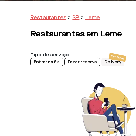
Restaurantes
>
SP
>
Leme
Restaurantes em
Leme
Tipo de serviço
Entrar na fila
Fazer reserva
Delivery