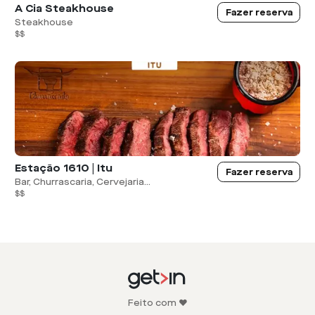
A Cia Steakhouse
Fazer reserva
Steakhouse
$$
Estação 1610 | Itu
Fazer reserva
Bar, Churrascaria, Cervejaria...
$$
Feito com ❤️