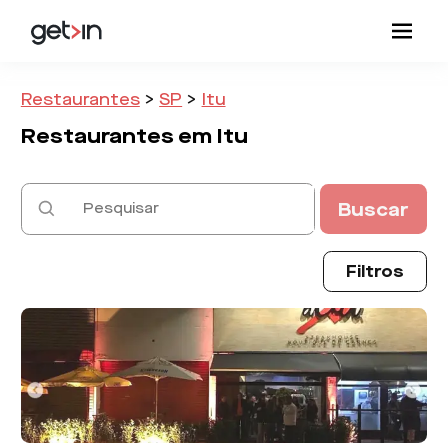
Restaurantes
>
SP
>
Itu
Restaurantes em
Itu
Buscar
Filtros