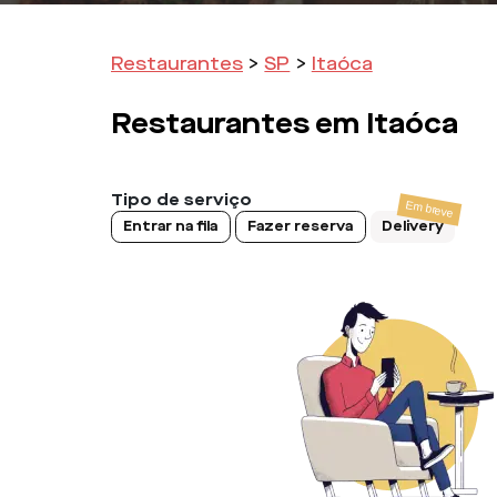
Restaurantes
>
SP
>
Itaóca
Restaurantes em
Itaóca
Tipo de serviço
Entrar na fila
Fazer reserva
Delivery