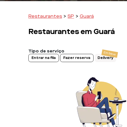
Restaurantes
>
SP
>
Guará
Restaurantes em
Guará
Tipo de serviço
Entrar na fila
Fazer reserva
Delivery