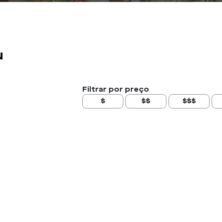
u
Filtrar por preço
$
$$
$$$