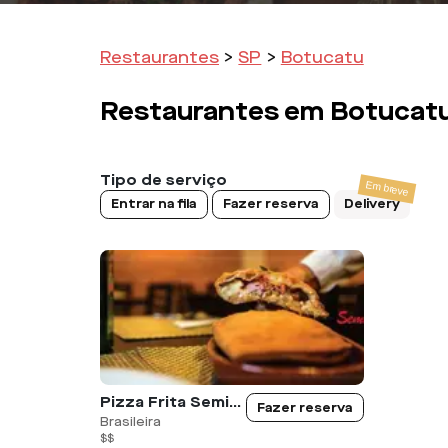
Restaurantes
>
SP
>
Botucatu
Restaurantes em
Botucat
Tipo de serviço
Entrar na fila
Fazer reserva
Delivery
Pizza Frita Semião
Fazer reserva
Brasileira
$$