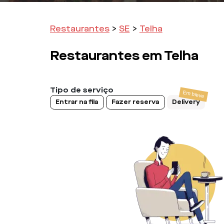
Restaurantes
>
SE
>
Telha
Restaurantes em
Telha
Tipo de serviço
Entrar na fila
Fazer reserva
Delivery