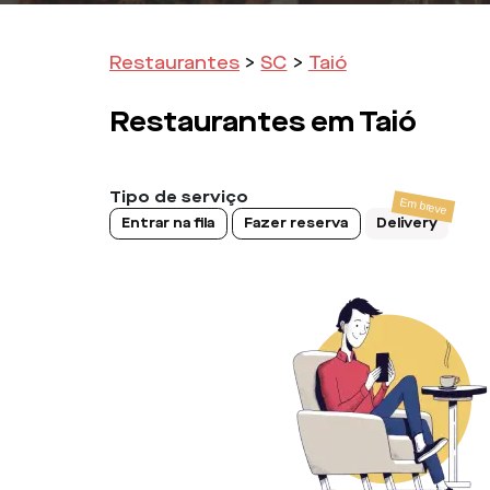
Restaurantes
>
SC
>
Taió
Restaurantes em
Taió
Tipo de serviço
Entrar na fila
Fazer reserva
Delivery