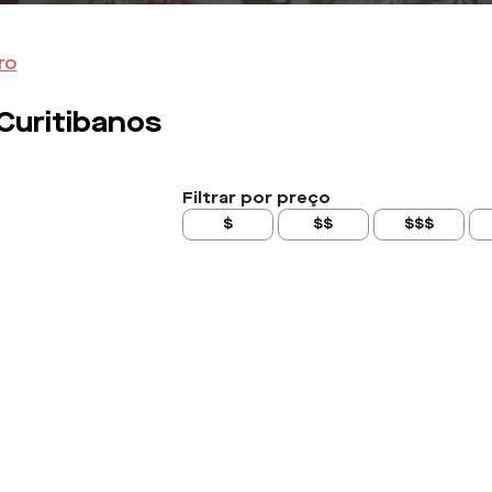
ro
Curitibanos
Filtrar por preço
$
$$
$$$