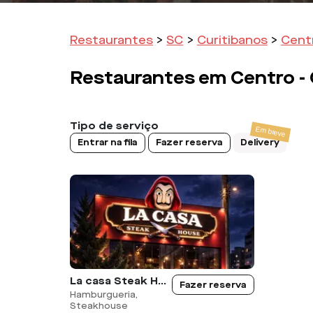
Restaurantes
>
SC
>
Curitibanos
>
Cent
Restaurantes em
Centro -
Tipo de serviço
Entrar na fila
Fazer reserva
Delivery
La casa Steak House
Fazer reserva
Hamburgueria,
Steakhouse