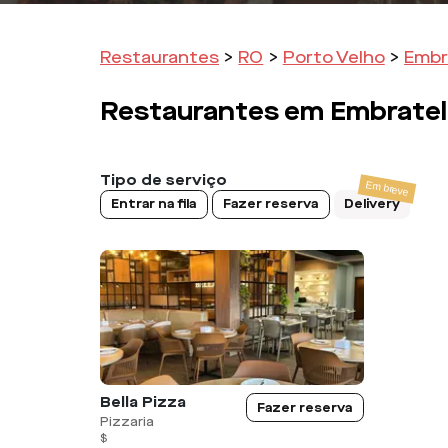
Restaurantes
>
RO
>
Porto Velho
>
Embr
Restaurantes em
Embratel
Tipo de serviço
Entrar na fila
Fazer reserva
Delivery
Bella Pizza
Fazer reserva
Pizzaria
$