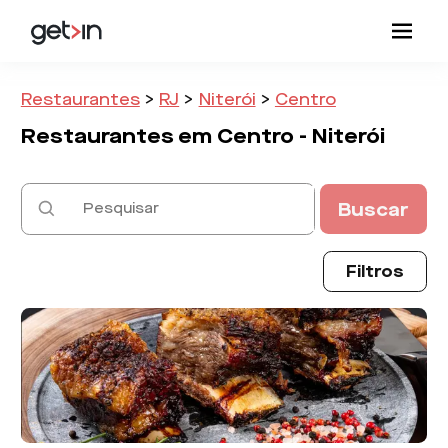
Restaurantes
>
RJ
>
Niterói
>
Centro
Restaurantes em
Centro -
Niterói
Buscar
Filtros