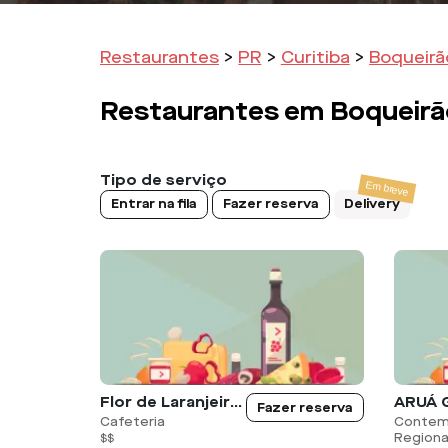
Restaurantes
>
PR
>
Curitiba
>
Boqueirã
Restaurantes em
Boqueirã
Tipo de serviço
Entrar na fila
Fazer reserva
Delivery
Flor de Laranjeira Café
Fazer reserva
Cafeteria
Contem
Regional,
$$