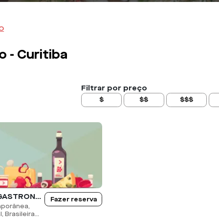
o
o -
Curitiba
Filtrar por preço
$
$$
$$$
ARUÁ GASTRONOMIA DIVERSÃO E LAZER
Fazer reserva
porânea,
 Brasileira...