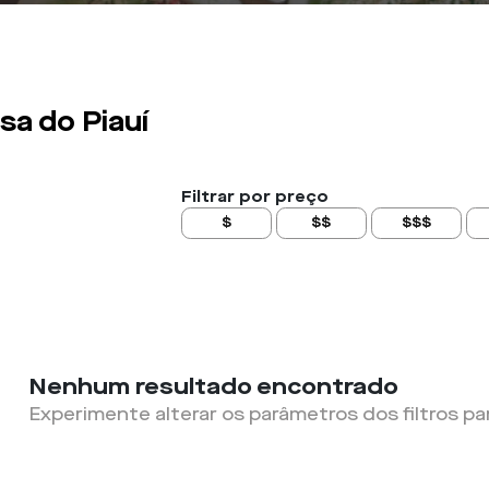
sa do Piauí
Filtrar por preço
$
$$
$$$
Nenhum resultado encontrado
Experimente alterar os parâmetros dos filtros pa