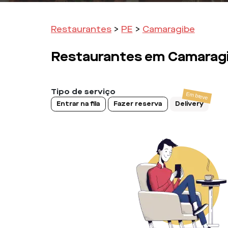
Restaurantes
>
PE
>
Camaragibe
Restaurantes em
Camarag
Tipo de serviço
Entrar na fila
Fazer reserva
Delivery