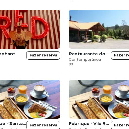
ephant
Restaurante do Monge
Fazer reserva
Fazer r
Contemporânea
$$
Fabrique - Santa Cecilia
Fabrique - Vila Romana
Fazer reserva
Fazer r