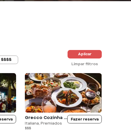
Aplicar
$$$$
Limpar filtros
Grecco Cozinha Rústica - Jundiai
eserva
Fazer reserva
Italiana, Premiados
$$$