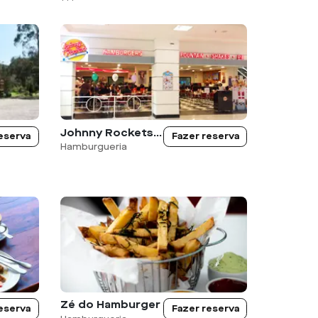
Johnny Rockets West Plaza
eserva
Fazer reserva
Hamburgueria
Zé do Hamburger
eserva
Fazer reserva