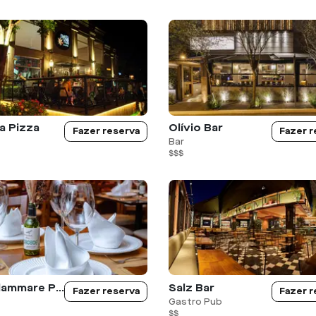
a Pizza
Olívio Bar
Fazer reserva
Fazer r
Bar
$$$
Castellammare Pasta, Pizza e Vino.
Salz Bar
Fazer reserva
Fazer r
Gastro Pub
$$