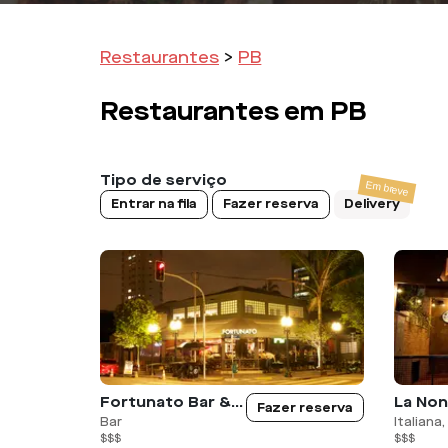
Restaurantes
>
PB
Restaurantes em
PB
Tipo de serviço
Entrar na fila
Fazer reserva
Delivery
Fortunato Bar & Gastronomia
Fazer reserva
Bar
Italiana
$$$
$$$