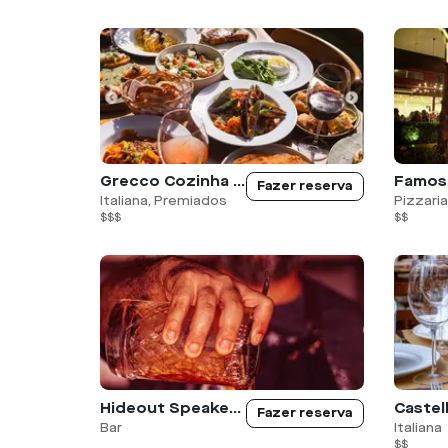
Grecco Cozinha Rústica - Atibaia
Famos
Fazer reserva
Italiana, Premiados
Pizzaria
$$$
$$
Hideout Speakeasy
Fazer reserva
Bar
Italiana
$$