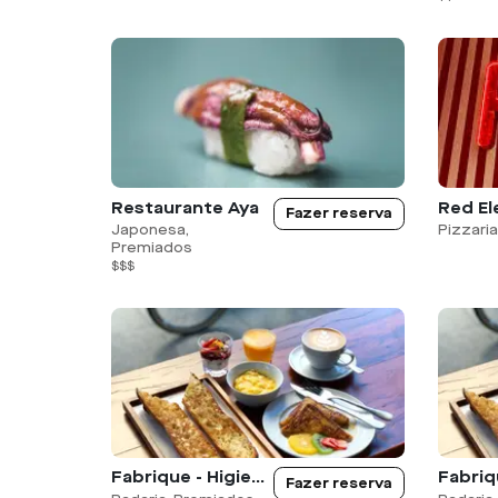
Restaurante Aya
Red El
Fazer reserva
Japonesa,
Pizzaria
Premiados
$$$
Fabrique - Higienópolis
Fazer reserva