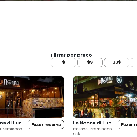
Filtrar por preço
$
$$
$$$
La Nonna di Lucca - Pinheiros
La Nonna di Lucca - Moema
Fazer reserva
Fazer r
, Premiados
Italiana, Premiados
$$$