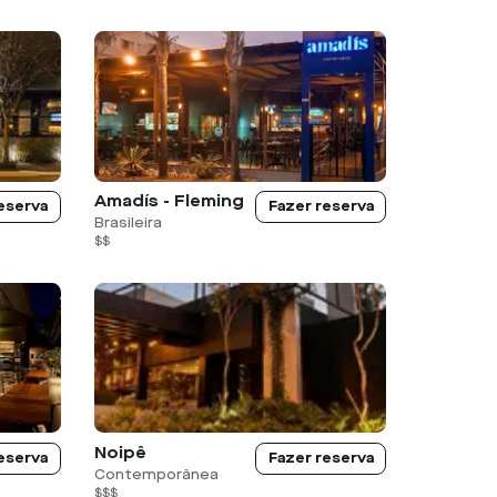
Amadís - Fleming
eserva
Fazer reserva
Brasileira
$$
Noipê
eserva
Fazer reserva
Contemporânea
$$$