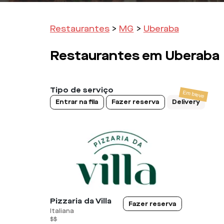
Restaurantes
>
MG
>
Uberaba
Restaurantes em
Uberaba
Tipo de serviço
Entrar na fila
Fazer reserva
Delivery
Pizzaria da Villa
Fazer reserva
Italiana
$$