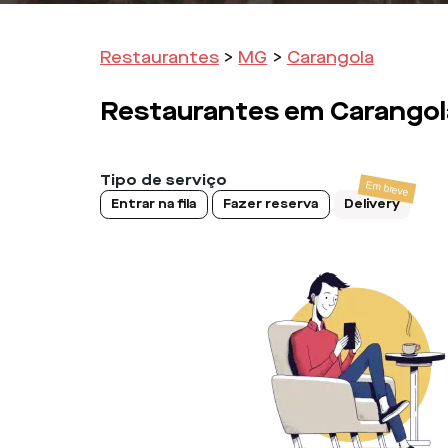
Restaurantes
>
MG
>
Carangola
Restaurantes em
Carangol
Tipo de serviço
Entrar na fila
Fazer reserva
Delivery