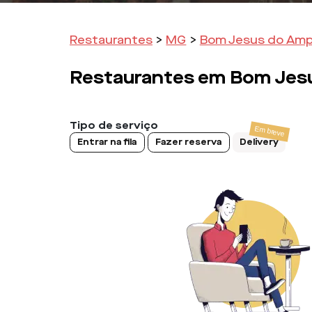
Restaurantes
>
MG
>
Bom Jesus do Amp
Restaurantes em
Bom Jes
Tipo de serviço
Entrar na fila
Fazer reserva
Delivery