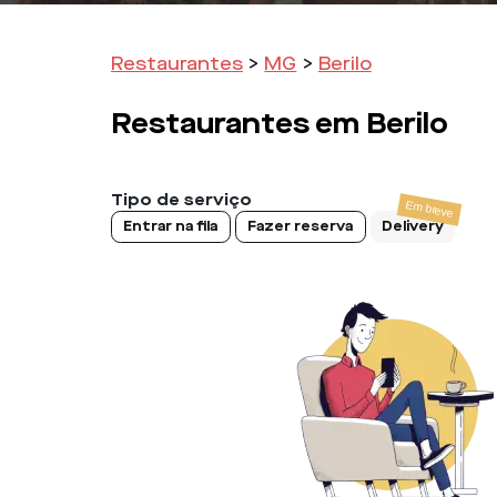
Restaurantes
>
MG
>
Berilo
Restaurantes em
Berilo
Tipo de serviço
Entrar na fila
Fazer reserva
Delivery