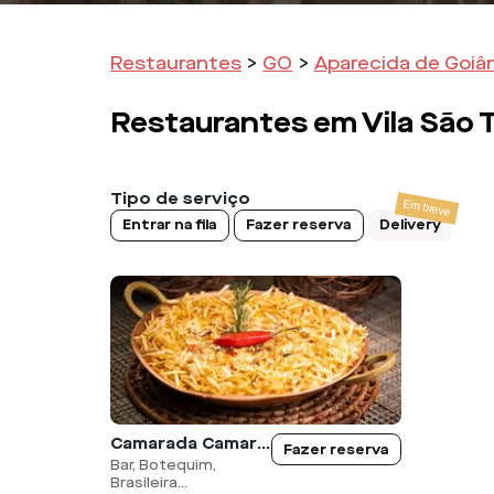
Restaurantes
>
GO
>
Aparecida de Goiân
Restaurantes em
Vila São
Tipo de serviço
Entrar na fila
Fazer reserva
Delivery
Camarada Camarão - Buriti Shopping
Fazer reserva
Bar, Botequim,
Brasileira...