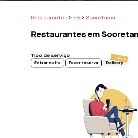
Restaurantes
>
ES
>
Sooretama
Restaurantes em
Sooreta
Tipo de serviço
Entrar na fila
Fazer reserva
Delivery