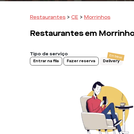
Restaurantes
>
CE
>
Morrinhos
Restaurantes em
Morrinh
Tipo de serviço
Entrar na fila
Fazer reserva
Delivery