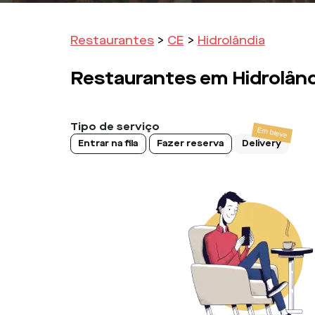
Restaurantes
>
CE
>
Hidrolândia
Restaurantes em
Hidrolân
Tipo de serviço
Entrar na fila
Fazer reserva
Delivery