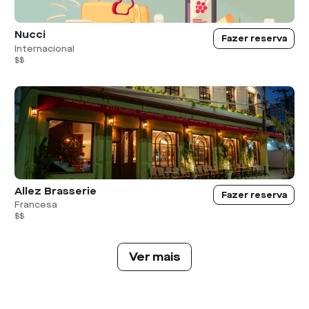
Nucci
Fazer reserva
Internacional
$$
Allez Brasserie
Fazer reserva
Francesa
$$
Ver mais