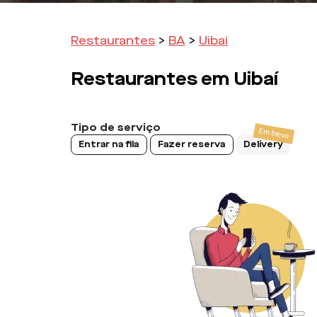
Restaurantes
>
BA
>
Uibaí
Restaurantes em
Uibaí
Tipo de serviço
Entrar na fila
Fazer reserva
Delivery