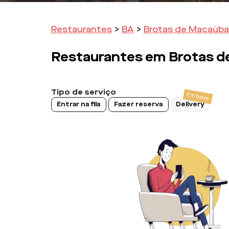
Restaurantes
>
BA
>
Brotas de Macaúba
Restaurantes em
Brotas 
Tipo de serviço
Entrar na fila
Fazer reserva
Delivery