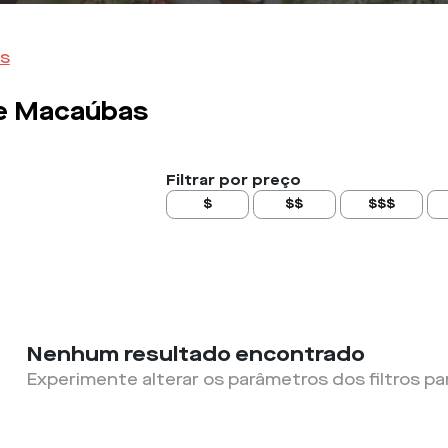
s
de Macaúbas
Filtrar por preço
$
$$
$$$
Nenhum resultado encontrado
Experimente alterar os parâmetros dos filtros pa