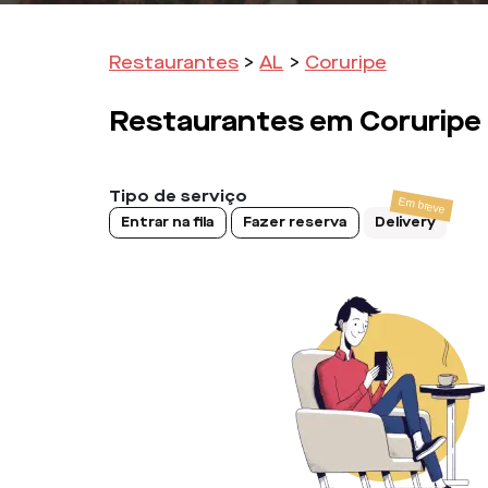
Restaurantes
>
AL
>
Coruripe
Restaurantes em
Coruripe
Tipo de serviço
Entrar na fila
Fazer reserva
Delivery