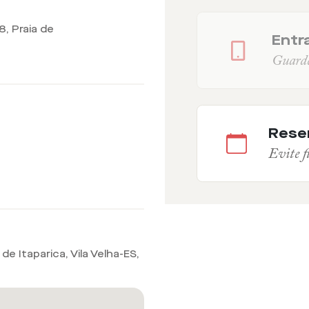
8, Praia de
Entra
Guarde 
Rese
Evite fi
de Itaparica, Vila Velha-ES
,