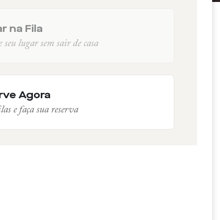
r na Fila
seu lugar sem sair de casa
rve Agora
las e faça sua reserva