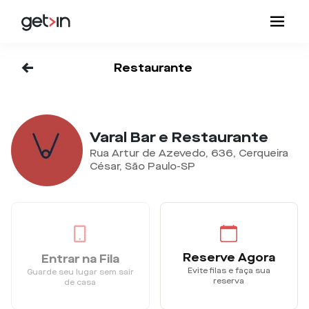
<-
Restaurante
Varal Bar e Restaurante
Rua Artur de Azevedo, 636, Cerqueira
César, São Paulo-SP
Reserve Agora
Entrar na Fila
Evite filas e faça sua
Guarde seu lugar sem sair
reserva
de casa