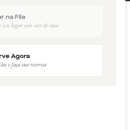
r na Fila
seu lugar sem sair de casa
rve Agora
las e faça sua reserva