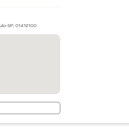
ulo-SP
,
01412100