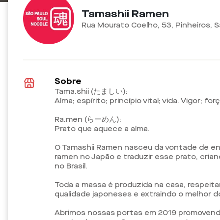
Tamashii Ramen
Rua Mourato Coelho, 53, Pinheiros, 
Sobre
Tama.shii (たましい):
Alma; espírito; princípio vital; vida. Vigor; 
Ra.men (らーめん):
Prato que aquece a alma.
O Tamashii Ramen nasceu da vontade de ent
ramen no Japão e traduzir esse prato, cria
no Brasil.
Toda a massa é produzida na casa, respeit
qualidade japoneses e extraindo o melhor 
Abrimos nossas portas em 2019 promovendo a