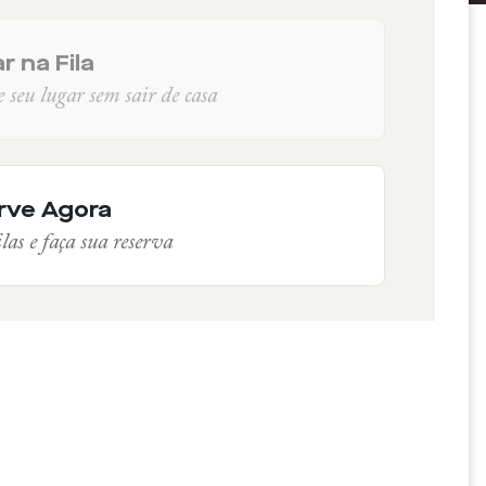
r na Fila
seu lugar sem sair de casa
rve Agora
las e faça sua reserva