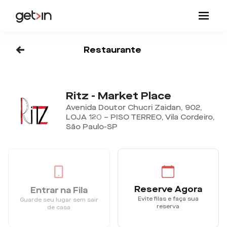
<-
Restaurante
Ritz - Market Place
Avenida Doutor Chucri Zaidan, 902,
LOJA 120 – PISO TERREO, Vila Cordeiro,
São Paulo-SP
Reserve Agora
Entrar na Fila
Evite filas e faça sua
Guarde seu lugar sem sair
reserva
de casa