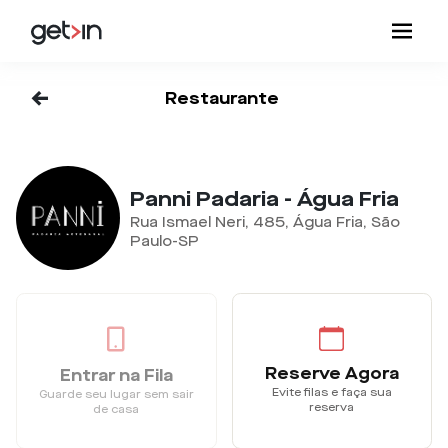
<-
Restaurante
Panni Padaria - Água Fria
Rua Ismael Neri, 485, Água Fria, São
Paulo-SP
Reserve Agora
Entrar na Fila
Evite filas e faça sua
Guarde seu lugar sem sair
reserva
de casa