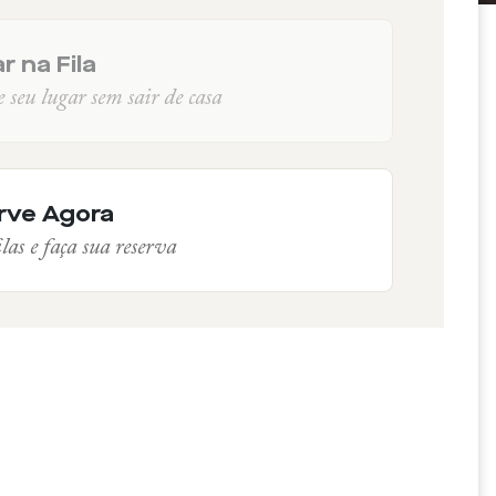
r na Fila
seu lugar sem sair de casa
rve Agora
las e faça sua reserva