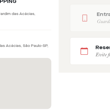
OPPING
Entra
Jardim das Acácias,
Guarde 
das Acácias, São Paulo-SP
,
Rese
Evite fi