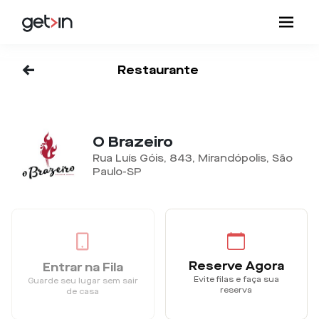
<-
Restaurante
O Brazeiro
Rua Luís Góis, 843, Mirandópolis, São
Paulo-SP
Reserve Agora
Entrar na Fila
Evite filas e faça sua
Guarde seu lugar sem sair
reserva
de casa