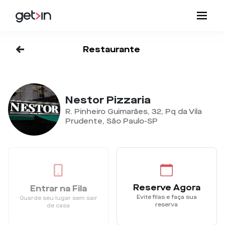
<-
Restaurante
Nestor Pizzaria
R. Pinheiro Guimarães, 32, Pq da Vila
Prudente, São Paulo-SP
Reserve Agora
Entrar na Fila
Evite filas e faça sua
Guarde seu lugar sem sair
reserva
de casa