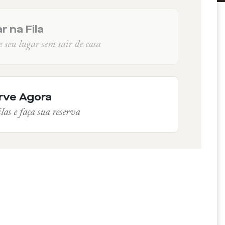
r na Fila
seu lugar sem sair de casa
rve Agora
las e faça sua reserva