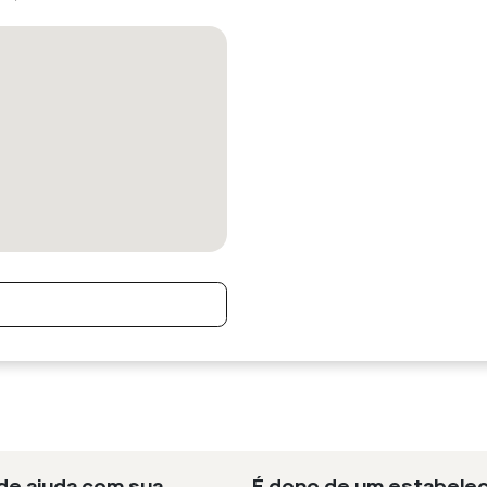
 de ajuda com sua
É dono de um estabelec