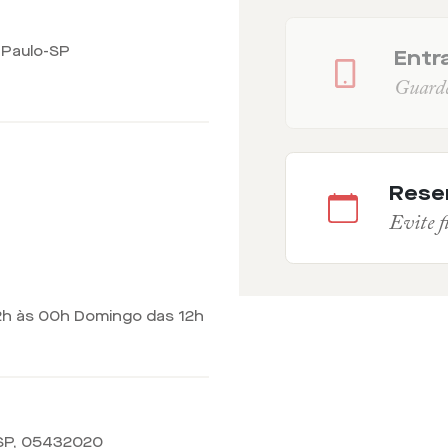
o Paulo-SP
Entra
Guarde 
Rese
Evite fi
2h às 00h Domingo das 12h
SP
,
05432020