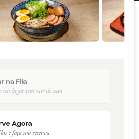
r na Fila
seu lugar sem sair de casa
rve Agora
las e faça sua reserva