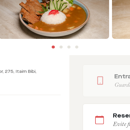
 275, Itaim Bibi,
Entra
Guarde 
Rese
Evite fi