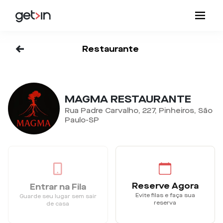
<-
Restaurante
MAGMA RESTAURANTE
Rua Padre Carvalho, 227, Pinheiros, São
Paulo-SP
Reserve Agora
Entrar na Fila
Evite filas e faça sua
Guarde seu lugar sem sair
reserva
de casa