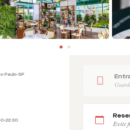
ão Paulo-SP
Entra
Guarde 
Rese
30-22:30
Evite fi