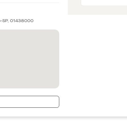
o-SP
,
01438000