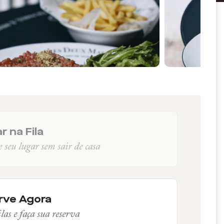
r na Fila
seu lugar sem sair de casa
rve Agora
las e faça sua reserva