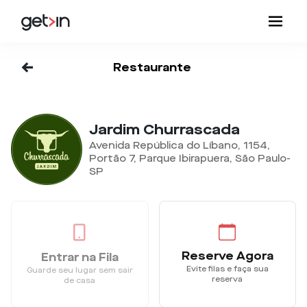
<-
Restaurante
Jardim Churrascada
Avenida República do Líbano, 1154,
Portão 7, Parque Ibirapuera, São Paulo-
SP
Reserve Agora
Entrar na Fila
Evite filas e faça sua
Guarde seu lugar sem sair
reserva
de casa