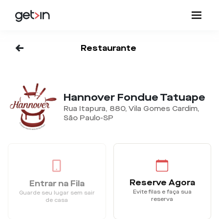
<-
Restaurante
Hannover Fondue Tatuape
Rua Itapura, 880, Vila Gomes Cardim,
São Paulo-SP
Reserve Agora
Entrar na Fila
Evite filas e faça sua
Guarde seu lugar sem sair
reserva
de casa